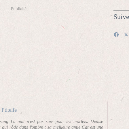
Publicité
Suiv
Ptitelfe
ang La nuit n'est pas sûre pour les mortels. Denise
 qui rôde dans l'ombre : sa meilleure amie Cat est une