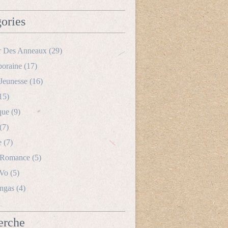
ories
r Des Anneaux
(29)
oraine
(17)
Jeunesse
(16)
15)
que
(9)
(7)
e
(7)
 Romance
(5)
 Vo
(5)
ngas
(4)
erche