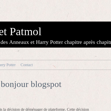
et Patmol
des Anneaux et Harry Potter chapitre après chapit
rry Potter
Contact
 bonjour blogspot
pris la décision de déménager de plateforme. Cette décision