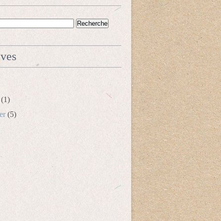
ives
(1)
er
(5)