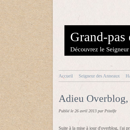
Grand-pas 
Découvrez le Seigneur 
Accueil
Seigneur des Anneaux
Ha
Adieu Overblog,
Publié le
26 avril 2013
par Ptitelfe
Suite à la mise à jour d'overblog, j'ai 