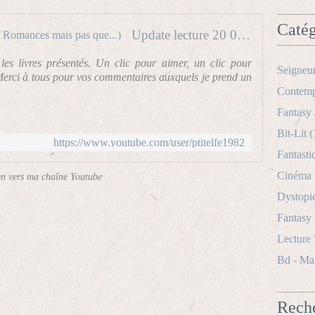
Catég
Update lecture 20 01 15 (Spéciale Romances mais pas que...)
les livres présentés. Un clic pour aimer, un clic pour
Seigneu
 Merci à tous pour vos commentaires auxquels je prend un
Contemp
Fantasy 
Bit-Lit
(
https://www.youtube.com/user/ptitelfe1982
Fantasti
Cinéma
en vers ma chaîne Youtube
Dystopi
Fantasy
Lecture
Bd - Ma
Rech