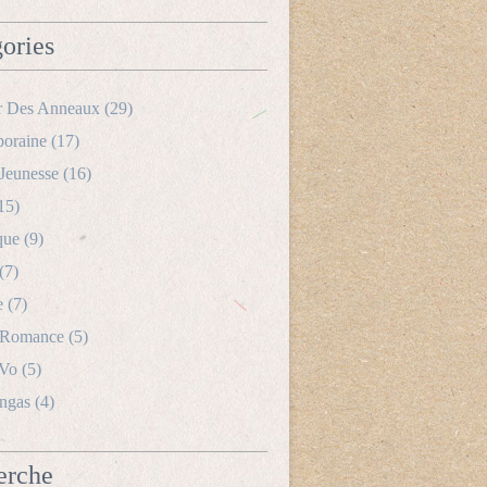
ories
r Des Anneaux
(29)
oraine
(17)
Jeunesse
(16)
15)
que
(9)
(7)
e
(7)
 Romance
(5)
 Vo
(5)
ngas
(4)
erche