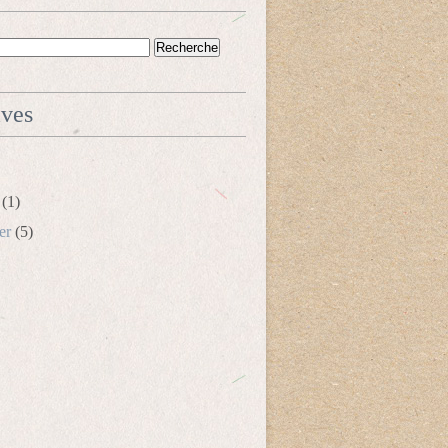
ives
(1)
er
(5)