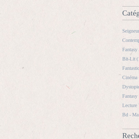
Catég
Seigneu
Contemp
Fantasy 
Bit-Lit
(
Fantasti
Cinéma
Dystopi
Fantasy
Lecture
Bd - Ma
Rech