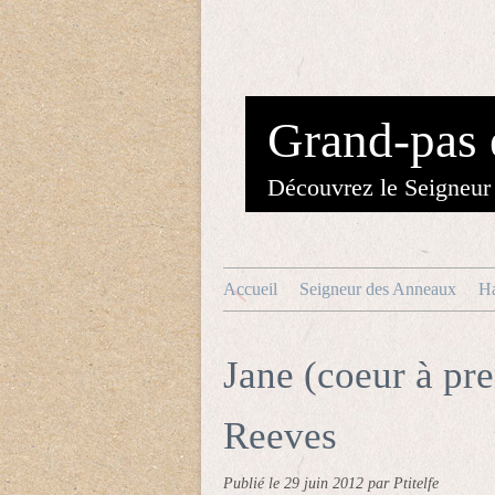
Grand-pas 
Découvrez le Seigneur 
Accueil
Seigneur des Anneaux
Ha
Jane (coeur à pr
Reeves
Publié le
29 juin 2012
par Ptitelfe