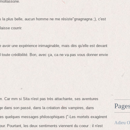
 mollassone.
uis la plus belle, aucun homme ne me résiste"gnagnagna ;), c'est
aisse courrir.
ée avoir une expérience inimaginable, mais dès qu'elle est devant
d toute crédibilité. Bon, avec ça, ca ne va pas vous donner envie
m. Car mm si Sita n'est pas très attachante, ses aventures
Page
ge dans son passé, dans la création des vampires, dans
ans les quelques messages philosophiques ("-Les mortels exagèrent
Adieu O
mour. Pourtant, les deux sentiments viennent du coeur : il n'est