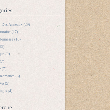
ories
r Des Anneaux
(29)
oraine
(17)
Jeunesse
(16)
15)
que
(9)
(7)
e
(7)
 Romance
(5)
 Vo
(5)
ngas
(4)
erche