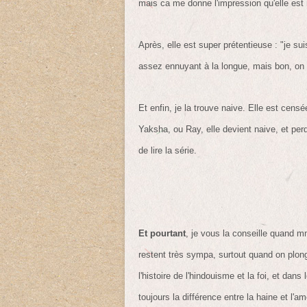
mais ca me donne l'impression qu'elle est
Après, elle est super prétentieuse : "je s
assez ennuyant à la longue, mais bon, on l
Et enfin, je la trouve naive. Elle est cens
Yaksha, ou Ray, elle devient naive, et per
de lire la série.
Et pourtant
, je vous la conseille quand m
restent très sympa, surtout quand on plon
l'histoire de l'hindouisme et la foi, et d
toujours la différence entre la haine et l'a