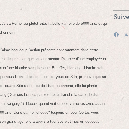
Suiv
vé Alisa Perne, ou plutot Sita, la belle vampire de 5000 ans, et qui
el ennemi.
, j'aime beaucoup l'action présente constamment dans cette
ent l'impression que l'auteur raconte l'histoire d'une employée du
t qu'une histoire vampiresque. En effet, bien que l'histoire soit
ue nous lisons l'histoire sous les yeux de Sita, je trouve que sa
 : quand Sita a soif, ou doit tuer un ennemi, elle lui plante
sang ("Sur ces bonnes paroles, je lui tranche la carotide d'un
s sur sa gorge"). Depuis quand voit-on des vampires avec autant
5000 ans! Donc ca me "choque" toujours un peu. Certes vous
 son grand âge, elle a appris à tuer ses victimes en douceur,