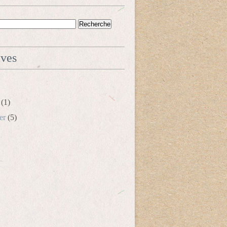
ives
(1)
er
(5)