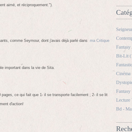
ent aimé, et réciproquement.").
Catég
Seigneu
Contemp
chants, comme Seymour, dont j'avais déjà parlé dans
ma Critique
Fantasy 
Bit-Lit
(
Fantasti
ôle important dans la vie de Sita.
Cinéma
Dystopi
Fantasy
pages, ce qui fait que 1- il se transporte facilement ; 2- il se lit
Lecture
ment d'action!
Bd - Ma
Rech