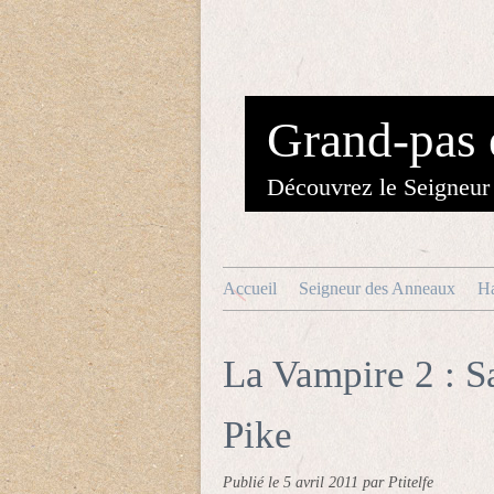
Grand-pas 
Découvrez le Seigneur 
Accueil
Seigneur des Anneaux
Ha
La Vampire 2 : S
Pike
Publié le
5 avril 2011
par Ptitelfe