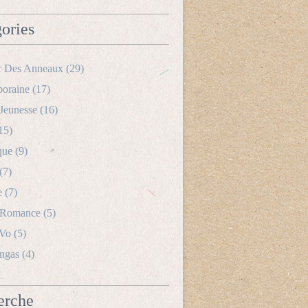
ories
r Des Anneaux
(29)
oraine
(17)
Jeunesse
(16)
15)
que
(9)
(7)
e
(7)
 Romance
(5)
 Vo
(5)
ngas
(4)
erche