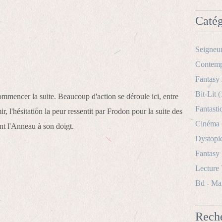
Catég
Seigneu
Contemp
Fantasy 
Bit-Lit
(
mmencer la suite. Beaucoup d'action se déroule ici, entre
Fantasti
 l'hésitation la peur ressentit par Frodon pour la suite des
Cinéma
ant l'Anneau à son doigt.
Dystopi
Fantasy
Lecture
Bd - Ma
Rech