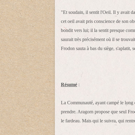
"Et soudain, il sentit l'Oeil. Il y avait
cet oeil avait pris conscience de son obs
bondit vers lui; il la sentit presque com
saurait très précisément où il se trouva
Frodon sauta à bas du siège, s'aplatit, 
Résumé
:
La Communauté, ayant campé le long du
prendre. Aragorn propose que seul Frodo
le fardeau. Mais qui le suivra, qui rentr