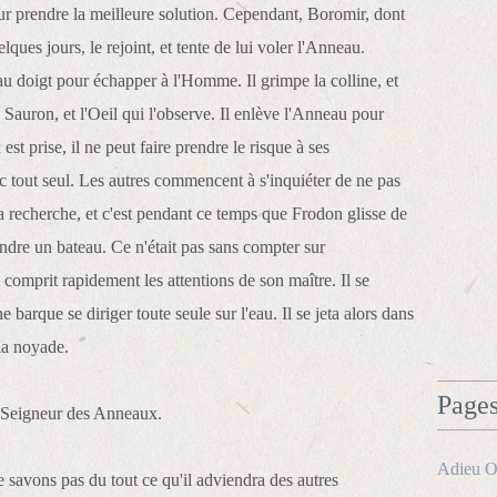
ur prendre la meilleure solution. Cependant, Boromir, dont
ues jours, le rejoint, et tente de lui voler l'Anneau.
au doigt pour échapper à l'Homme. Il grimpe la colline, et
 Sauron, et l'Oeil qui l'observe. Il enlève l'Anneau pour
st prise, il ne peut faire prendre le risque à ses
c tout seul. Les autres commencent à s'inquiéter de ne pas
 sa recherche, et c'est pendant ce temps que Frodon glisse de
dre un bateau. Ce n'était pas sans compter sur
ui comprit rapidement les attentions de son maître. Il se
une barque se diriger toute seule sur l'eau. Il se jeta alors dans
 la noyade.
Page
du Seigneur des Anneaux.
Adieu O
 savons pas du tout ce qu'il adviendra des autres