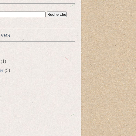
ives
(1)
er
(5)