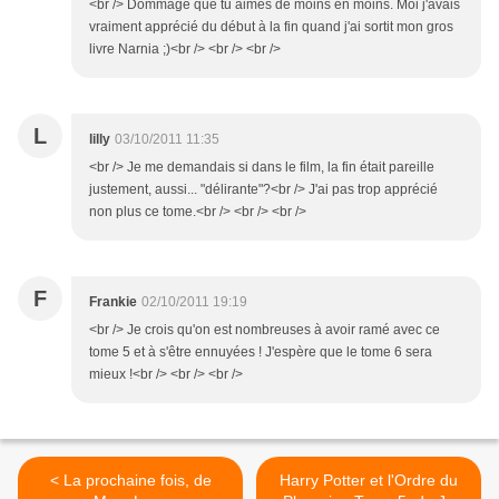
<br /> Dommage que tu aimes de moins en moins. Moi j'avais
vraiment apprécié du début à la fin quand j'ai sortit mon gros
livre Narnia ;)<br /> <br /> <br />
L
lilly
03/10/2011 11:35
<br /> Je me demandais si dans le film, la fin était pareille
justement, aussi... "délirante"?<br /> J'ai pas trop apprécié
non plus ce tome.<br /> <br /> <br />
F
Frankie
02/10/2011 19:19
<br /> Je crois qu'on est nombreuses à avoir ramé avec ce
tome 5 et à s'être ennuyées ! J'espère que le tome 6 sera
mieux !<br /> <br /> <br />
< La prochaine fois, de
Harry Potter et l'Ordre du