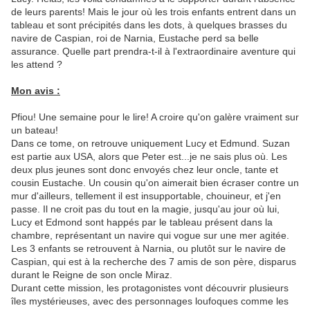
de leurs parents! Mais le jour où les trois enfants entrent dans un
tableau et sont précipités dans les dots, à quelques brasses du
navire de Caspian, roi de Narnia, Eustache perd sa belle
assurance. Quelle part prendra-t-il à l'extraordinaire aventure qui
les attend ?
Mon avis :
Pfiou! Une semaine pour le lire! A croire qu'on galère vraiment sur
un bateau!
Dans ce tome, on retrouve uniquement Lucy et Edmund. Suzan
est partie aux USA, alors que Peter est...je ne sais plus où. Les
deux plus jeunes sont donc envoyés chez leur oncle, tante et
cousin Eustache. Un cousin qu'on aimerait bien écraser contre un
mur d'ailleurs, tellement il est insupportable, chouineur, et j'en
passe. Il ne croit pas du tout en la magie, jusqu'au jour où lui,
Lucy et Edmond sont happés par le tableau présent dans la
chambre, représentant un navire qui vogue sur une mer agitée.
Les 3 enfants se retrouvent à Narnia, ou plutôt sur le navire de
Caspian, qui est à la recherche des 7 amis de son père, disparus
durant le Reigne de son oncle Miraz.
Durant cette mission, les protagonistes vont découvrir plusieurs
îles mystérieuses, avec des personnages loufoques comme les