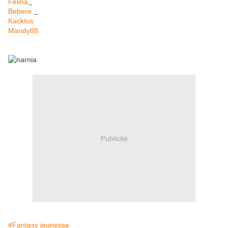
Félina
Bebere
Kacktus
Mandy88
Publicité
#Fantasy jeunesse