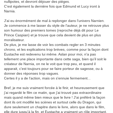
nullipotes, et devront déjouer des pièges.
C'est également la dernière fois que Edmund et Lucy iront à
Narnia.
J'ai eu énormément de mal à replonger dans l'univers Narnien.
Je commence à me lasser du style de l'auteur, je ne retrouve plus
son humour des premiers tomes (reproche déjà dit pour Le
Prince Caspian) et je trouve que cela devient de plus en plus
moralisateur.
De plus, je me lasse de voir les combats regler en 3 minutes
chrono, et les explications trop brèves, comme pour la façon dont
Eustache est redevenu lui même. Aslan pour moi, n'a pas
tellement une place importante dans cette saga, bien qu'il soit le
créateur de Narnia, on ne le voit que trop peu, et quand il
apparait, c'est toujours pour se faire porteur de sagesse, ou à
donner des réponses trop vagues.
Certes il y a de l'action, mais on s'ennuie fermement...
Bref, je me suis vraiment forcée à le finir, et heureusement que
j'ai regardé le film ce matin, que j'ai trouvé pas extraordinaire
mais quand même bien mieux que le livre ! J'ai préféré la façon
dont ils ont modifié les scènes et surtout celle du Dragon, qui
dure seulement un chapitre dans le livre, alors que dans le film,
elle dure jusqu'à la fin, et Eustache a vraiment un rôle important.