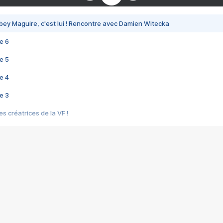
bey Maguire, c'est lui ! Rencontre avec Damien Witecka
e 6
e 5
e 4
e 3
s créatrices de la VF !
e 2
e 1
e Mektoub My Love arrive enfin ! Rencontre avec Shaïn Boumedine et Sal
i : après Toni en famille
elle réalise le bouleversant Dites lui que je l'aime
ais ! Rencontre autour de Vie privée de Rebecca Zlotowski