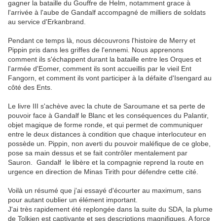
gagner la bataille du Gouffre de Helm, notamment grace à
l'arrivée à l'aube de Gandalf accompagné de milliers de soldats
au service d'Erkanbrand.
Pendant ce temps là, nous découvrons l'histoire de Merry et
Pippin pris dans les griffes de l'ennemi. Nous apprenons
comment ils s'échappent durant la bataille entre les Orques et
l'armée d'Eomer, comment ils sont accueillis par le vieil Ent
Fangorn, et comment ils vont participer à la défaite d'Isengard au
côté des Ents.
Le livre III s'achève avec la chute de Saroumane et sa perte de
pouvoir face à Gandalf le Blanc et les conséquences du Palantir,
objet magique de forme ronde, et qui permet de communiquer
entre le deux distances à condition que chaque interlocuteur en
possède un. Pippin, non averti du pouvoir maléfique de ce globe,
pose sa main dessus et se fait contrôler mentalement par
Sauron. Gandalf le libère et la compagnie reprend la route en
urgence en direction de Minas Tirith pour défendre cette cité.
Voilà un résumé que j'ai essayé d'écourter au maximum, sans
pour autant oublier un élément important.
J'ai très rapidement été replongée dans la suite du SDA, la plume
de Tolkien est captivante et ses descriptions magnifiques. A force