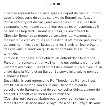
LIVRE III
L'histoire reprend tout de suite après le départ de Sam et Frodon,
avec la découverte du corps sans vie de Boromir par Aragorn.
Pippin et Merry ont disparu, enlevés par les Orques . Les trois
compagnons vont donc partir à leur poursuite, en espérant qu'il
ne soit pas trop tard . Durant leur trajet, ils rencontrent le
Chevalier Eomer et sa troupe de cavaliers, qui viennent de
massacrer le clan d'Orques en question. Il affirme ne pas avoir vu
de semi-hommes, puis il laisse partir les 3 amis en leur prêtant
des chevaux, à condition qu'ils lui rendent une fois leur quête
terminée.
Lors de leur "chasse aux Hobbits", ils entrent dans la forêt de
Fangorn, et rencontrent un vieil homme qui souhaite s'entretenir
vivement avec eux . Il s'agit en fait de Gandalf, qui a survécu à sa
chute dans la Moria et au Balrog. Sa survie lui a valu le nom de
Gandalf le Blanc.
Ensemble, ils vont retrouver le Roi Theoden de Rohan . il est
affaibli par la mort de son fils unique Theodred et par la
sorcellerie de Saroumane et de son conseiller Grima Langue-de-
serpent. Gandalf va le libérer de ce maléfice.
C'est ainsi qu'il part combattre pour sauver son royaume des
forces du mal. Il laisse donc le royaume à sa fille Eowyn. Ils vont