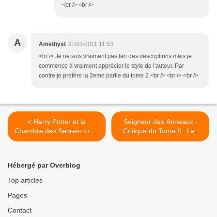
<br /> <br />
A
Amethyst
31/03/2011 11:53
<br /> Je ne suis vraiment pas fan des descriptions mais je
commence à vraiment apprécier le style de l'auteur. Par
contre je préfère la 2eme partie du tome 2.<br /> <br /> <br />
< Harry Potter et la
Seigneur des Anneaux -
Chambre des Secrets tome
Critique du Tome II : Les
2, de JK Rowling
Deux Tours - Livre IV >
Hébergé par Overblog
Top articles
Pages
Contact