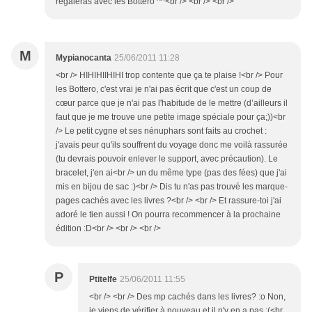
régaleras avec les Bottero ^^<br /> <br /> <br />
M
Mypianocanta
25/06/2011 11:28
<br /> HIHIHIIHIHI trop contente que ça te plaise !<br /> Pour
les Bottero, c'est vrai je n'ai pas écrit que c'est un coup de
cœur parce que je n'ai pas l'habitude de le mettre (d’ailleurs il
faut que je me trouve une petite image spéciale pour ça;))<br
/> Le petit cygne et ses nénuphars sont faits au crochet :
j'avais peur qu'ils souffrent du voyage donc me voilà rassurée
(tu devrais pouvoir enlever le support, avec précaution). Le
bracelet, j'en ai<br /> un du même type (pas des fées) que j'ai
mis en bijou de sac :)<br /> Dis tu n'as pas trouvé les marque-
pages cachés avec les livres ?<br /> <br /> Et rassure-toi j'ai
adoré le tien aussi ! On pourra recommencer à la prochaine
édition :D<br /> <br /> <br />
P
Ptitelfe
25/06/2011 11:55
<br /> <br /> Des mp cachés dans les livres? :o Non,
je viens de vérifier à nouveau et il n'y en a pas :(<br