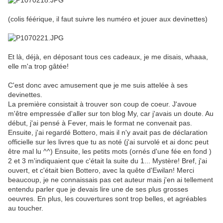
(colis féérique, il faut suivre les numéro et jouer aux devinettes)
Et là, déjà, en déposant tous ces cadeaux, je me disais, whaaa,
elle m'a trop gâtée!
C'est donc avec amusement que je me suis attelée à ses
devinettes.
La première consistait à trouver son coup de coeur. J'avoue
m'être empressée d'aller sur ton blog My, car j'avais un doute. Au
début, j'ai pensé à Fever, mais le format ne convenait pas.
Ensuite, j'ai regardé Bottero, mais il n'y avait pas de déclaration
officielle sur les livres que tu as noté (j'ai survolé et ai donc peut
être mal lu ^^) Ensuite, les petits mots (ornés d'une fée en fond )
2 et 3 m'indiquaient que c'était la suite du 1... Mystère! Bref, j'ai
ouvert, et c'était bien Bottero, avec la quête d'Ewilan! Merci
beaucoup, je ne connaissais pas cet auteur mais j'en ai tellement
entendu parler que je devais lire une de ses plus grosses
oeuvres. En plus, les couvertures sont trop belles, et agréables
au toucher.