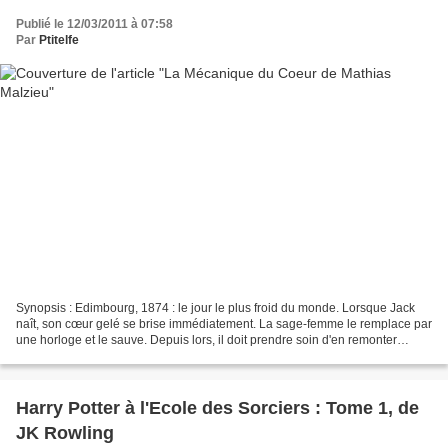
Publié le 12/03/2011 à 07:58
Par
Ptitelfe
Synopsis : Edimbourg, 1874 : le jour le plus froid du monde. Lorsque Jack
naît, son cœur gelé se brise immédiatement. La sage-femme le remplace par
une horloge et le sauve. Depuis lors, il doit prendre soin d'en remonter
chaque matin le mécanisme. Mais...
Harry Potter à l'Ecole des Sorciers : Tome 1, de
JK Rowling