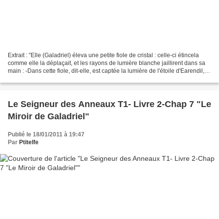
Extrait : "Elle (Galadriel) éleva une petite fiole de cristal : celle-ci étincela
comme elle la déplaçait, et les rayons de lumière blanche jaillirent dans sa
main : -Dans cette fiole, dit-elle, est captée la lumière de l'étoile d'Earendil,
fixée dans...
Le Seigneur des Anneaux T1- Livre 2-Chap 7 "Le
Miroir de Galadriel"
Publié le 18/01/2011 à 19:47
Par
Ptitelfe