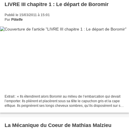
LIVRE III chapitre 1 : Le départ de Boromir
Publié le 15/03/2011 à 15:01
Par
Ptitelfe
Extrait : « Ils étendirent alors Boromir au milieu de l’embarcation qui devait
l’emporter. Ils plièrent et placèrent sous sa tête le capuchon gris et la cape
elfique. Ils peignèrent ses longs cheveux sombres, qu’ils disposèrent sur ses
épaules. La ceinture...
La Mécanique du Coeur de Mathias Malzieu