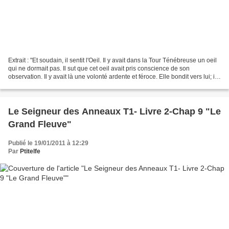
Extrait : "Et soudain, il sentit l'Oeil. Il y avait dans la Tour Ténébreuse un oeil
qui ne dormait pas. Il sut que cet oeil avait pris conscience de son
observation. Il y avait là une volonté ardente et féroce. Elle bondit vers lui; il
la sentit presque...
Le Seigneur des Anneaux T1- Livre 2-Chap 9 "Le
Grand Fleuve"
Publié le 19/01/2011 à 12:29
Par
Ptitelfe