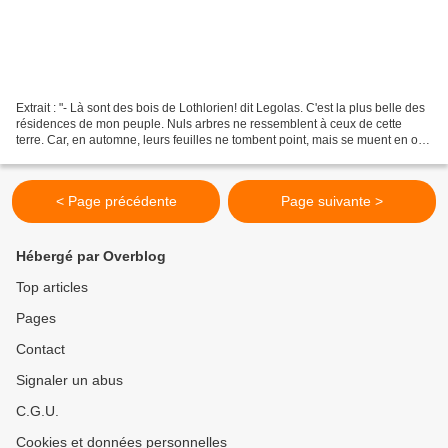
Extrait : "- Là sont des bois de Lothlorien! dit Legolas. C'est la plus belle des
résidences de mon peuple. Nuls arbres ne ressemblent à ceux de cette
terre. Car, en automne, leurs feuilles ne tombent point, mais se muent en or.
Ce n'est pas ava nt l'arrivée...
< Page précédente
Page suivante >
Hébergé par Overblog
Top articles
Pages
Contact
Signaler un abus
C.G.U.
Cookies et données personnelles