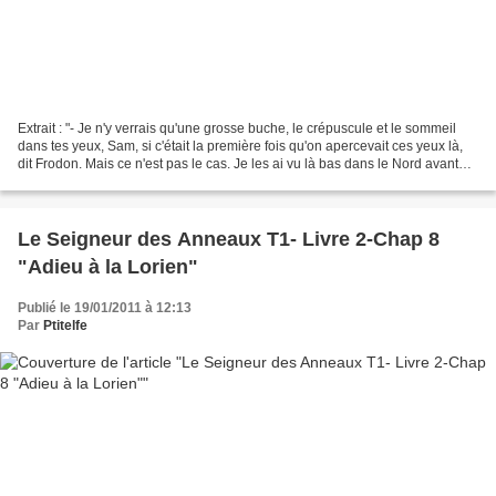
Extrait : "- Je n'y verrais qu'une grosse buche, le crépuscule et le sommeil
dans tes yeux, Sam, si c'était la première fois qu'on apercevait ces yeux là,
dit Frodon. Mais ce n'est pas le cas. Je les ai vu là bas dans le Nord avant
que nous n'atteignions...
Le Seigneur des Anneaux T1- Livre 2-Chap 8
"Adieu à la Lorien"
Publié le 19/01/2011 à 12:13
Par
Ptitelfe