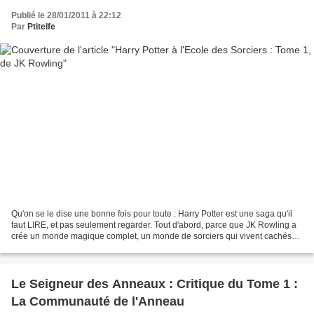
Publié le 28/01/2011 à 22:12
Par
Ptitelfe
Qu'on se le dise une bonne fois pour toute : Harry Potter est une saga qu'il
faut LIRE, et pas seulement regarder. Tout d'abord, parce que JK Rowling a
crée un monde magique complet, un monde de sorciers qui vivent cachés
des Moldus (non sorciers), et...
Le Seigneur des Anneaux : Critique du Tome 1 :
La Communauté de l'Anneau