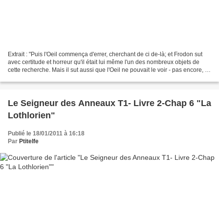
Extrait : "Puis l'Oeil commença d'errer, cherchant de ci de-là; et Frodon sut
avec certitude et horreur qu'il était lui même l'un des nombreux objets de
cette recherche. Mais il sut aussi que l'Oeil ne pouvait le voir - pas encore, à
moins qu'il ne le...
Le Seigneur des Anneaux T1- Livre 2-Chap 6 "La
Lothlorien"
Publié le 18/01/2011 à 16:18
Par
Ptitelfe