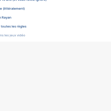
e (littéralement)
im Rayan
 toutes les règles
s les jeux vidéo
us choquant de Rockstar ? - Le scandale BULLY
e plus moche de Steam
du RÊVE tourne au CAUCHEMAR
pendant 8 heures
it… à tort
umiliés par un jeu vidéo
ire - Final Fantasy 8
ti un empire - Age of Empires